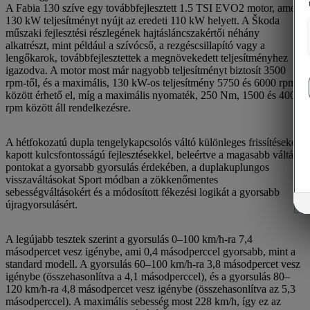
A Fabia 130 szíve egy továbbfejlesztett 1.5 TSI EVO2 motor, amely
130 kW teljesítményt nyújt az eredeti 110 kW helyett. A Škoda
műszaki fejlesztési részlegének hajtásláncszakértői néhány
alkatrészt, mint például a szívócső, a rezgéscsillapító vagy a
lengőkarok, továbbfejlesztettek a megnövekedett teljesítményhez
igazodva. A motor most már nagyobb teljesítményt biztosít 3500
rpm-től, és a maximális, 130 kW-os teljesítmény 5750 és 6000 rpm
között érhető el, míg a maximális nyomaték, 250 Nm, 1500 és 4000
rpm között áll rendelkezésre.
A hétfokozatú dupla tengelykapcsolós váltó különleges frissítéseket
kapott kulcsfontosságú fejlesztésekkel, beleértve a magasabb váltási
pontokat a gyorsabb gyorsulás érdekében, a duplakuplungos
visszaváltásokat Sport módban a zökkenőmentes
sebességváltásokért és a módosított fékezési logikát a gyorsabb
újragyorsulásért.
A legújabb tesztek szerint a gyorsulás 0–100 km/h-ra 7,4
másodpercet vesz igénybe, ami 0,4 másodperccel gyorsabb, mint a
standard modell. A gyorsulás 60–100 km/h-ra 3,8 másodpercet vesz
igénybe (összehasonlítva a 4,1 másodperccel), és a gyorsulás 80–
120 km/h-ra 4,8 másodpercet vesz igénybe (összehasonlítva az 5,3
másodperccel). A maximális sebesség most 228 km/h, így ez az