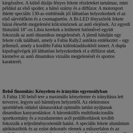
kiegészítve. A külső dizájn fényes fekete részleteket tartalmaz, mint
például az első spoiler, a hátsó szárny és a diffúzor. A motorsport
ihlette speciális 130-as emblémák jól láthatóan helyezkednek el az
első sárvédőkön és a csomagtartón. A Bi-LED fényszórók fekete
házai élesebb megjelenést kölcsönöznek az autó elejének. Az egyedi
füstszínű 18"-os Libra kerekek a leültetett futóművel együtt
fokozzák az autó dinamikus megjelenését. A jármű hátulján egy
fekete csík található, amely a Fabia Rally2 autókra emlékeztet – egy
jellemző, amely a korábbi Fabia különkiadásokból ismert. A dupla
kipufogóvégek jól láthatóan helyezkednek el a diffúzor alatt,
kiemelve az autó dinamikus vizuális megjelenését és sportos
karakterét.
Belső finomítás: Kényelem és irányítás egyensúlyban
A Fabia 130 belső tere a maximális kényelemre és irányításra lett
tervezve, legyen szó bármilyen helyzetről. Az elektromos
sportülések oldalsó támaszokkal optimális tartást nyújtanak
dinamikus kanyarodáskor. A háromküllős multifunkcionális
sportkormány és a rozsdamentes acél pedálborítások tovább
fokozzák a teljesítményorientált hatást. A speciális fekete alumínium
ajtóküszöbök és az ezüst dekoratív elemek a műszerfalon és az