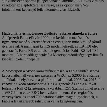
ajtókilincseken sportos jelleget adnak a járműnek. A 10"-os virtuális
vezetőtér az alapfelszereltség része, és az opcionális 9"-os
infotainment-képernyő fejlett konnektivitást biztosít.
Hagyomány és motorsportörökség: Sikeres alapokra építve
A népszerű Fabia először 1999-ben került bemutatásra, és
figyelemre méltó sikereket ért el az eddig több mint 5 millió jármű
gyártásával. A mai napig két RS modell létezett, az 1.9 TDI első
generációs Fabia RS és a második generációs Fabia RS 1.4 TSI
motorral. A harmadik generáció a Motorsport-örökséget egy limitált
kiadású R5-tel ünnepelte.
A Motorsport a Škoda karakterének része, a Fabia szintén szoros
kapcsolatban áll vele, nevezetesen a WRC, az S2000 és a Rally2
autókkal, amelyek ezen a platformon alapulnak 2003 óta. 2015-től
kezdve a Škoda Motorsport a 3. és 4. generációs Fabia autókat
fejleszti a Rally2 kategóriában (korábban R5). Számos címet nyerve
a WRC2-ben és az ERC-ben, valamint nemzeti és regionális
versenyeken, és közel 700 darabot eladva magánügyfeleknek, a
Fabia a legsikeresebb raliautóvá vált a kategóriájában.