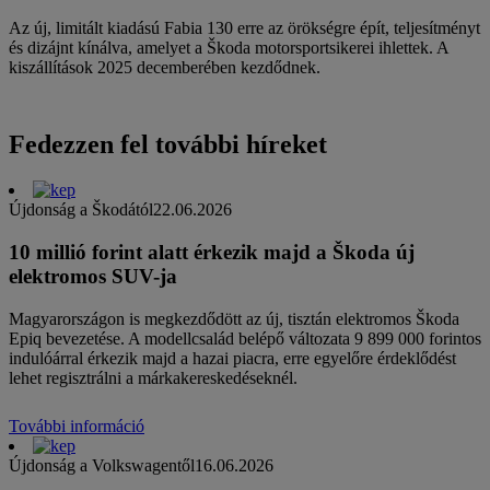
Az új, limitált kiadású Fabia 130 erre az örökségre épít, teljesítményt
és dizájnt kínálva, amelyet a Škoda motorsportsikerei ihlettek. A
kiszállítások 2025 decemberében kezdődnek.
Fedezzen fel további híreket
Újdonság a Škodától
22.06.2026
10 millió forint alatt érkezik majd a Škoda új
elektromos SUV-ja
Magyarországon is megkezdődött az új, tisztán elektromos Škoda
Epiq bevezetése. A modellcsalád belépő változata 9 899 000 forintos
indulóárral érkezik majd a hazai piacra, erre egyelőre érdeklődést
lehet regisztrálni a márkakereskedéseknél.
További információ
Újdonság a Volkswagentől
16.06.2026