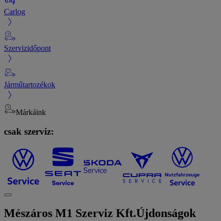
Carlog
Szervizidőpont
Járműtartozékok
Márkáink
csak szerviz:
Mészáros M1 Szerviz Kft.
Újdonságok