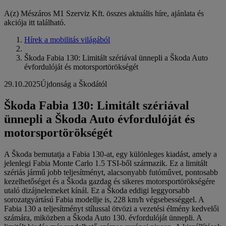
A(z) Mészáros M1 Szerviz Kft. összes aktuális híre, ajánlata és
akciója itt található.
Hírek a mobilitás világából
Škoda Fabia 130: Limitált szériával ünnepli a Škoda Auto
évfordulóját és motorsportörökségét
29.10.2025
Újdonság a Škodától
Škoda Fabia 130: Limitált szériával
ünnepli a Škoda Auto évfordulóját és
motorsportörökségét
A Škoda bemutatja a Fabia 130-at, egy különleges kiadást, amely a
jelenlegi Fabia Monte Carlo 1.5 TSI-ből származik. Ez a limitált
szériás jármű jobb teljesítményt, alacsonyabb futóművet, pontosabb
kezelhetőséget és a Škoda gazdag és sikeres motorsportörökségére
utaló dizájnelemeket kínál. Ez a Škoda eddigi leggyorsabb
sorozatgyártású Fabia modellje is, 228 km/h végsebességgel. A
Fabia 130 a teljesítményt stílussal ötvözi a vezetési élmény kedvelői
számára, miközben a Škoda Auto 130. évfordulóját ünnepli. A