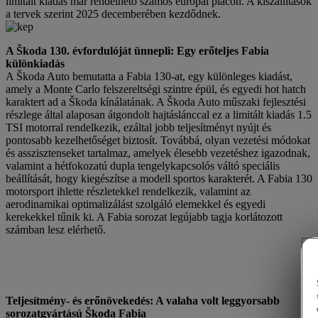
limitált kiadás már rendelhető számos európai piacon. A kiszállítások
a tervek szerint 2025 decemberében kezdődnek.
A Škoda 130. évfordulóját ünnepli: Egy erőteljes Fabia
különkiadás
A Škoda Auto bemutatta a Fabia 130-at, egy különleges kiadást,
amely a Monte Carlo felszereltségi szintre épül, és egyedi hot hatch
karaktert ad a Škoda kínálatának. A Škoda Auto műszaki fejlesztési
részlege által alaposan átgondolt hajtáslánccal ez a limitált kiadás 1.5
TSI motorral rendelkezik, ezáltal jobb teljesítményt nyújt és
pontosabb kezelhetőséget biztosít. Továbbá, olyan vezetési módokat
és asszisztenseket tartalmaz, amelyek élesebb vezetéshez igazodnak,
valamint a hétfokozatú dupla tengelykapcsolós váltó speciális
beállítását, hogy kiegészítse a modell sportos karakterét. A Fabia 130
motorsport ihlette részletekkel rendelkezik, valamint az
aerodinamikai optimalizálást szolgáló elemekkel és egyedi
kerekekkel tűnik ki. A Fabia sorozat legújabb tagja korlátozott
számban lesz elérhető.
Teljesítmény- és erőnövekedés: A valaha volt leggyorsabb
sorozatgyártású Škoda Fabia