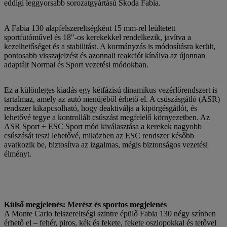
eddigi leggyorsabb sorozatgyártású Škoda Fabia.
A Fabia 130 alapfelszereltségként 15 mm-rel leültetett
sportfutóművel és 18"-os kerekekkel rendelkezik, javítva a
kezelhetőséget és a stabilitást. A kormányzás is módosításra került,
pontosabb visszajelzést és azonnali reakciót kínálva az újonnan
adaptált Normal és Sport vezetési módokban.
Ez a különleges kiadás egy kétfázisú dinamikus vezérlőrendszert is
tartalmaz, amely az autó menüjéből érhető el. A csúszásgátló (ASR)
rendszer kikapcsolható, hogy deaktiválja a kipörgésgátlót, és
lehetővé tegye a kontrollált csúszást megfelelő környezetben. Az
ASR Sport + ESC Sport mód kiválasztása a kerekek nagyobb
csúszását teszi lehetővé, miközben az ESC rendszer később
avatkozik be, biztosítva az izgalmas, mégis biztonságos vezetési
élményt.
Külső megjelenés: Merész és sportos megjelenés
A Monte Carlo felszereltségi szintre épülő Fabia 130 négy színben
érhető el – fehér, piros, kék és fekete, fekete oszlopokkal és tetővel