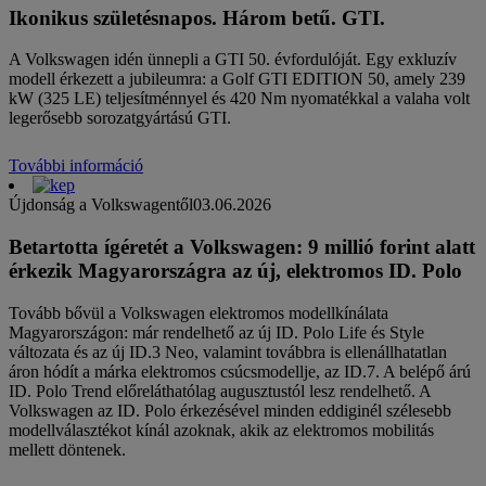
Ikonikus születésnapos. Három betű. GTI.
A Volkswagen idén ünnepli a GTI 50. évfordulóját. Egy exkluzív
modell érkezett a jubileumra: a Golf GTI EDITION 50, amely 239
kW (325 LE) teljesítménnyel és 420 Nm nyomatékkal a valaha volt
legerősebb sorozatgyártású GTI.
További információ
Újdonság a Volkswagentől
03.06.2026
Betartotta ígéretét a Volkswagen: 9 millió forint alatt
érkezik Magyarországra az új, elektromos ID. Polo
Tovább bővül a Volkswagen elektromos modellkínálata
Magyarországon: már rendelhető az új ID. Polo Life és Style
változata és az új ID.3 Neo, valamint továbbra is ellenállhatatlan
áron hódít a márka elektromos csúcsmodellje, az ID.7. A belépő árú
ID. Polo Trend előreláthatólag augusztustól lesz rendelhető. A
Volkswagen az ID. Polo érkezésével minden eddiginél szélesebb
modellválasztékot kínál azoknak, akik az elektromos mobilitás
mellett döntenek.