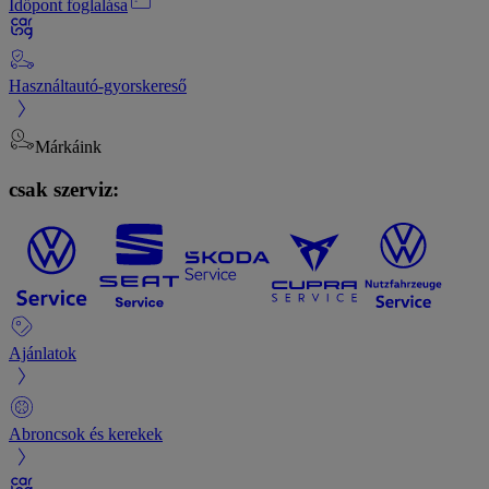
Időpont foglalása
Használtautó-gyorskereső
Márkáink
csak szerviz:
Ajánlatok
Abroncsok és kerekek