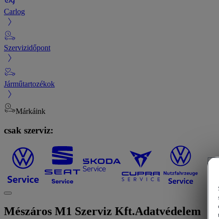
Carlog
Szervizidőpont
Járműtartozékok
Márkáink
csak szerviz:
Mészáros M1 Szerviz Kft.
Adatvédelem