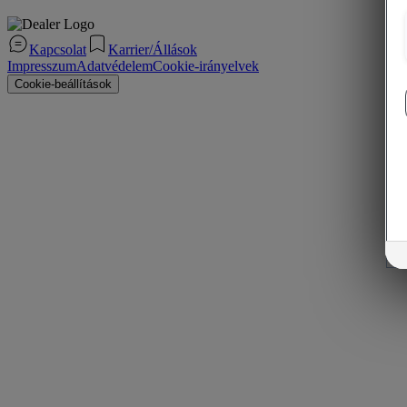
Kapcsolat
Karrier/Állások
Impresszum
Adatvédelem
Cookie-irányelvek
Cookie-beállítások