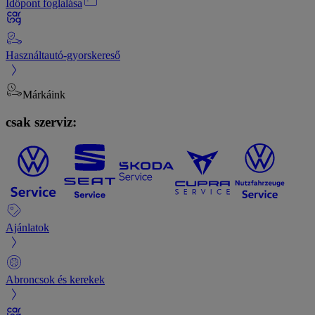
Időpont foglalása
Használtautó-gyorskereső
Márkáink
csak szerviz:
Ajánlatok
Abroncsok és kerekek