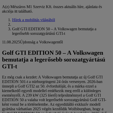
A(z) Mészáros M1 Szerviz Kft. összes aktuális híre, ajánlata és
akciója itt található.
Hírek a mobilitás világából
Golf GTI EDITION 50 – A Volkswagen bemutatja a
legerősebb sorozatgyártású GTI-t
11.08.2025
Újdonság a Volkswagentől
Golf GTI EDITION 50 – A Volkswagen
bemutatja a legerősebb sorozatgyártású
GTI-t
Ez még csak a kezdet: A Volkswagen bemutatja az új Golf GTI
EDITION 501-t a nürburgringeni 24 órás versenyen. 2026-ban
ünnepli a Golf GTI2 az 50. évfordulóját, és a márka ezzel a
kiemelkedő egyedi modellel emlékezik meg erről a különleges
eseményről. A 239 kW (325 lóerő) teljesítménnyel a Golf GTI
EDITION 50 a valaha volt legerősebb sorozatgyártású Golf GTI-
ként vonul be a történelembe. Az egyedülálló exkluzív modell
gyártása várhatóan 2025 végén kezdődik Wolfsburgban, hogy a