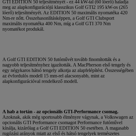
GTI EDITION 50 teljesítményét - ez 44 kW-tal (60 lóerő) haladja
meg az alapkonfigurációjú klasszikus Golf GTI2 195 kW-os (265
lóerő) teljesítményét. Az EDITION 50 maximális nyomatéka 420
Nm-re nőtt. Összehasonlításképpen, a Golf GTI Clubsport
maximális nyomatéka 400 Nm, míg a Golf GTI 370 Nm
nyomatékot produkál.
A Golf GTI EDITION 50 futóművét tovább finomították és a
nagyobb teljesítményhez igazították. A MacPherson első tengely és
egy négykaros hátsó tengely alkotja az alapfelépítést. Összességében
az évfordulós modell 15 mm-rel alacsonyabb, mint az
alapkonfigurációval rendelkező modell.
A hab a tortán - az opcionális GTI-Performance csomag.
Azoknak, akik még sportosabb élményre vágynak, a Volkswagen az
opcionális GTI Performance csomagot Performance futóművel
kínálja, kizárólag a Golf GTI EDITION 50 esetében. A magasabb
rugózási arányok miatt az első és hátsó tengelyek természetes