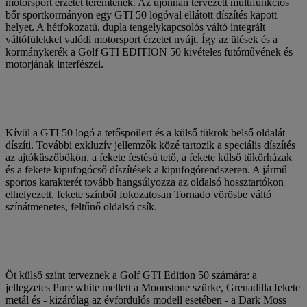
motorsport érzetet teremtenek. Az újonnan tervezett multifunkciós
bőr sportkormányon egy GTI 50 logóval ellátott díszítés kapott
helyet. A hétfokozatú, dupla tengelykapcsolós váltó integrált
váltófülekkel valódi motorsport érzetet nyújt. Így az ülések és a
kormánykerék a Golf GTI EDITION 50 kivételes futóművének és
motorjának interfészei.
Kívül a GTI 50 logó a tetőspoilert és a külső tükrök belső oldalát
díszíti. További exkluzív jellemzők közé tartozik a speciális díszítés
az ajtóküszöbökön, a fekete festésű tető, a fekete külső tükörházak
és a fekete kipufogócső díszítések a kipufogórendszeren. A jármű
sportos karakterét tovább hangsúlyozza az oldalsó hossztartókon
elhelyezett, fekete színből fokozatosan Tornado vörösbe váltó
színátmenetes, feltűnő oldalsó csík.
Öt külső színt terveznek a Golf GTI Edition 50 számára: a
jellegzetes Pure white mellett a Moonstone szürke, Grenadilla fekete
metál és - kizárólag az évfordulós modell esetében - a Dark Moss