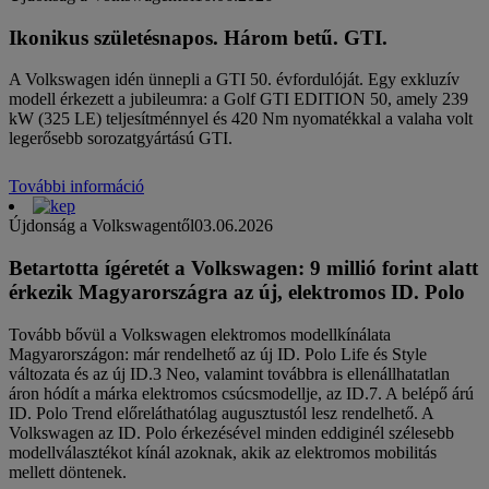
Ikonikus születésnapos. Három betű. GTI.
A Volkswagen idén ünnepli a GTI 50. évfordulóját. Egy exkluzív
modell érkezett a jubileumra: a Golf GTI EDITION 50, amely 239
kW (325 LE) teljesítménnyel és 420 Nm nyomatékkal a valaha volt
legerősebb sorozatgyártású GTI.
További információ
Újdonság a Volkswagentől
03.06.2026
Betartotta ígéretét a Volkswagen: 9 millió forint alatt
érkezik Magyarországra az új, elektromos ID. Polo
Tovább bővül a Volkswagen elektromos modellkínálata
Magyarországon: már rendelhető az új ID. Polo Life és Style
változata és az új ID.3 Neo, valamint továbbra is ellenállhatatlan
áron hódít a márka elektromos csúcsmodellje, az ID.7. A belépő árú
ID. Polo Trend előreláthatólag augusztustól lesz rendelhető. A
Volkswagen az ID. Polo érkezésével minden eddiginél szélesebb
modellválasztékot kínál azoknak, akik az elektromos mobilitás
mellett döntenek.