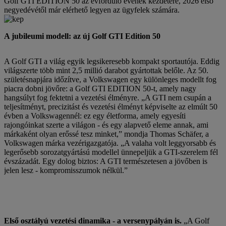
Golf GTI EDITION 50 az évforduló évének kezdetére, 2026 első
negyedévétől már elérhető legyen az ügyfelek számára.
A jubileumi modell: az új Golf GTI Edition 50
A Golf GTI a világ egyik legsikeresebb kompakt sportautója. Eddig
világszerte több mint 2,5 millió darabot gyártottak belőle. Az 50.
születésnapjára időzítve, a Volkswagen egy különleges modellt fog
piacra dobni jövőre: a Golf GTI EDITION 50-t, amely nagy
hangsúlyt fog fektetni a vezetési élményre. „A GTI nem csupán a
teljesítményt, precizitást és vezetési élményt képviselte az elmúlt 50
évben a Volkswagennél: ez egy életforma, amely egyesíti
rajongóinkat szerte a világon - és egy alapvető eleme annak, ami
márkaként olyan erőssé tesz minket,” mondja Thomas Schäfer, a
Volkswagen márka vezérigazgatója. „A valaha volt leggyorsabb és
legerősebb sorozatgyártású modellel ünnepeljük a GTI-szerelem fél
évszázadát. Egy dolog biztos: A GTI természetesen a jövőben is
jelen lesz - kompromisszumok nélkül.”
Első osztályú vezetési dinamika - a versenypályán is.
„A Golf