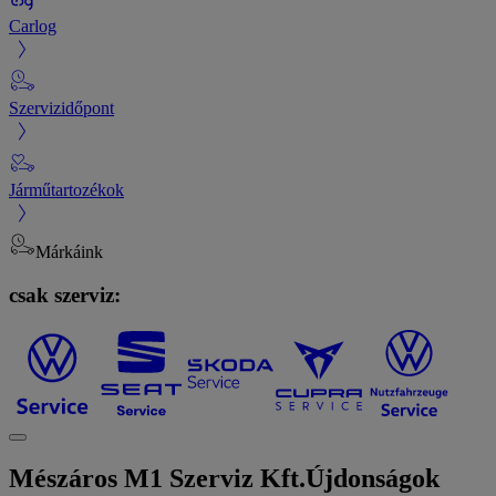
Carlog
Szervizidőpont
Járműtartozékok
Márkáink
csak szerviz:
Mészáros M1 Szerviz Kft.
Újdonságok