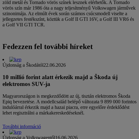
zöld metál és Tornado vörös színek lesznek elérhetők. A Tornado
vörös szín már 1986 óta a nagy teljesítményű Volkswagen járművek
szinonimája. Az elmúlt évek során számos csúcsmodell viselte a
jellegzetes festékszínt, köztük a Golf II GTI 16V, a Golf III VR6 és
a Golf VII GTI TCR.
Fedezzen fel további híreket
Újdonság a Škodától
22.06.2026
10 millió forint alatt érkezik majd a Škoda új
elektromos SUV-ja
Magyarországon is megkezdődött az új, tisztán elektromos Škoda
Epiq bevezetése. A modellcsalád belépő változata 9 899 000 forintos
indulóárral érkezik majd a hazai piacra, erre egyelőre érdeklődést
lehet regisztrálni a márkakereskedéseknél.
További információ
Újdonság a Volkswagentől
16.06.2026