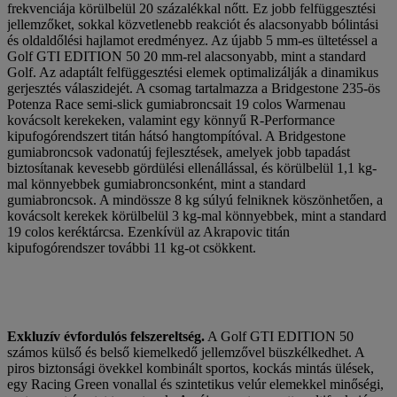
frekvenciája körülbelül 20 százalékkal nőtt. Ez jobb felfüggesztési
jellemzőket, sokkal közvetlenebb reakciót és alacsonyabb bólintási
és oldaldőlési hajlamot eredményez. Az újabb 5 mm-es ültetéssel a
Golf GTI EDITION 50 20 mm-rel alacsonyabb, mint a standard
Golf. Az adaptált felfüggesztési elemek optimalizálják a dinamikus
gerjesztés válaszidejét. A csomag tartalmazza a Bridgestone 235-ös
Potenza Race semi-slick gumiabroncsait 19 colos Warmenau
kovácsolt kerekeken, valamint egy könnyű R-Performance
kipufogórendszert titán hátsó hangtompítóval. A Bridgestone
gumiabroncsok vadonatúj fejlesztések, amelyek jobb tapadást
biztosítanak kevesebb gördülési ellenállással, és körülbelül 1,1 kg-
mal könnyebbek gumiabroncsonként, mint a standard
gumiabroncsok. A mindössze 8 kg súlyú felniknek köszönhetően, a
kovácsolt kerekek körülbelül 3 kg-mal könnyebbek, mint a standard
19 colos keréktárcsa. Ezenkívül az Akrapovic titán
kipufogórendszer további 11 kg-ot csökkent.
Exkluzív évfordulós felszereltség.
A Golf GTI EDITION 50
számos külső és belső kiemelkedő jellemzővel büszkélkedhet. A
piros biztonsági övekkel kombinált sportos, kockás mintás ülések,
egy Racing Green vonallal és szintetikus velúr elemekkel minőségi,