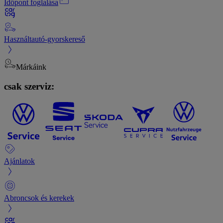
Időpont foglalása
Használtautó-gyorskereső
Márkáink
csak szerviz:
Ajánlatok
Abroncsok és kerekek