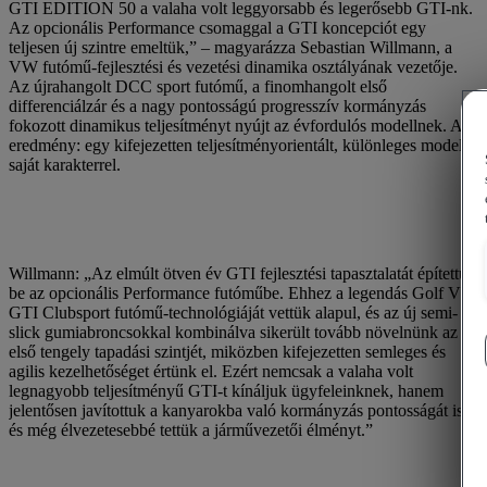
GTI EDITION 50 a valaha volt leggyorsabb és legerősebb GTI-nk.
Az opcionális Performance csomaggal a GTI koncepciót egy
teljesen új szintre emeltük,” – magyarázza Sebastian Willmann, a
VW futómű-fejlesztési és vezetési dinamika osztályának vezetője.
Az újrahangolt DCC sport futómű, a finomhangolt első
differenciálzár és a nagy pontosságú progresszív kormányzás
fokozott dinamikus teljesítményt nyújt az évfordulós modellnek. Az
eredmény: egy kifejezetten teljesítményorientált, különleges modell
saját karakterrel.
Willmann: „Az elmúlt ötven év GTI fejlesztési tapasztalatát építettük
be az opcionális Performance futóműbe. Ehhez a legendás Golf VII
GTI Clubsport futómű-technológiáját vettük alapul, és az új semi-
slick gumiabroncsokkal kombinálva sikerült tovább növelnünk az
első tengely tapadási szintjét, miközben kifejezetten semleges és
agilis kezelhetőséget értünk el. Ezért nemcsak a valaha volt
legnagyobb teljesítményű GTI-t kínáljuk ügyfeleinknek, hanem
jelentősen javítottuk a kanyarokba való kormányzás pontosságát is,
és még élvezetesebbé tettük a járművezetői élményt.”