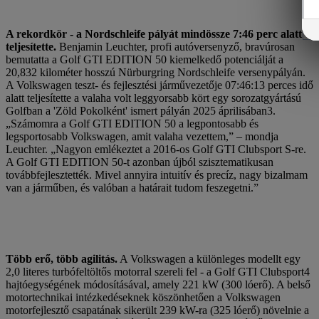
A rekordkör - a Nordschleife pályát mindössze 7:46 perc alatt
teljesítette.
Benjamin Leuchter, profi autóversenyző, bravúrosan
bemutatta a Golf GTI EDITION 50 kiemelkedő potenciálját a
20,832 kilométer hosszú Nürburgring Nordschleife versenypályán.
A Volkswagen teszt- és fejlesztési járművezetője 07:46:13 perces idő
alatt teljesítette a valaha volt leggyorsabb kört egy sorozatgyártású
Golfban a 'Zöld Pokolként' ismert pályán 2025 áprilisában3.
„Számomra a Golf GTI EDITION 50 a legpontosabb és
legsportosabb Volkswagen, amit valaha vezettem,” – mondja
Leuchter. „Nagyon emlékeztet a 2016-os Golf GTI Clubsport S-re.
A Golf GTI EDITION 50-t azonban újból szisztematikusan
továbbfejlesztették. Mivel annyira intuitív és precíz, nagy bizalmam
van a járműben, és valóban a határait tudom feszegetni.”
Több erő, több agilitás.
A Volkswagen a különleges modellt egy
2,0 literes turbófeltöltős motorral szereli fel - a Golf GTI Clubsport4
hajtóegységének módosításával, amely 221 kW (300 lóerő). A belső
motortechnikai intézkedéseknek köszönhetően a Volkswagen
motorfejlesztő csapatának sikerült 239 kW-ra (325 lóerő) növelnie a