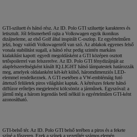
GTI-sziluett és hátsó rész. Az ID. Polo GTI sziluettje karakteres és
letisztult. Jól felismerhető rajta a Volkswagen egyik ikonikus
dizájneleme, az első Golf által inspirált C-oszlop. Ez egyértelműen
jelzi, hogy valódi Volkswagenről van szó. Az ablakok egyenes felső
vonala stabilitást sugall, a hátsó rész pedig szintén markáns
kialakítást kapott: egyedi megoldásként a GTI középen osztott
tetőspoilerrel van felszerelve. Az ID. Polo GTI fénydizájnját az
alapfelszereltségként kínált IQ.LIGHT hátsó lámpatestek határozzák
meg, amelyek oldalanként két-két külső, háromdimenziós LED-
elemmel rendelkeznek. A GTI esetében a VW-emblémáig futó
áttetsző felületek piros világítást kaptak. A kétrészes fekete hátsó
diffúzor erőteljes megjelenést kölcsönöz a járműnek. Egyszóval: a
jármű még a három legendás betű nélkül is egyértelműen GTI-ként
azonosítható.
GTI-belső tér. Az ID. Polo GTI belső terében a piros és a fekete
színé a főszerep. Ezek a színek a vezetőtér számos elemén