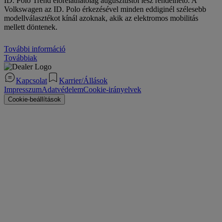
ID. Polo Trend előreláthatólag augusztustól lesz rendelhető. A
Volkswagen az ID. Polo érkezésével minden eddiginél szélesebb
modellválasztékot kínál azoknak, akik az elektromos mobilitás
mellett döntenek.
További információ
Továbbiak
Kapcsolat
Karrier/Állások
Impresszum
Adatvédelem
Cookie-irányelvek
Cookie-beállítások