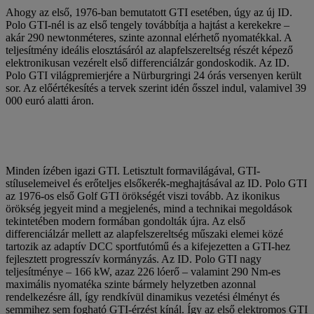
Ahogy az első, 1976-ban bemutatott GTI esetében, úgy az új ID.
Polo GTI-nél is az első tengely továbbítja a hajtást a kerekekre –
akár 290 newtonméteres, szinte azonnal elérhető nyomatékkal. A
teljesítmény ideális elosztásáról az alapfelszereltség részét képező
elektronikusan vezérelt első differenciálzár gondoskodik. Az ID.
Polo GTI világpremierjére a Nürburgringi 24 órás versenyen került
sor. Az előértékesítés a tervek szerint idén ősszel indul, valamivel 39
000 euró alatti áron.
Minden ízében igazi GTI. Letisztult formavilágával, GTI-
stíluselemeivel és erőteljes elsőkerék-meghajtásával az ID. Polo GTI
az 1976-os első Golf GTI örökségét viszi tovább. Az ikonikus
örökség jegyeit mind a megjelenés, mind a technikai megoldások
tekintetében modern formában gondolták újra. Az első
differenciálzár mellett az alapfelszereltség műszaki elemei közé
tartozik az adaptív DCC sportfutómű és a kifejezetten a GTI-hez
fejlesztett progresszív kormányzás. Az ID. Polo GTI nagy
teljesítménye – 166 kW, azaz 226 lóerő – valamint 290 Nm-es
maximális nyomatéka szinte bármely helyzetben azonnal
rendelkezésre áll, így rendkívül dinamikus vezetési élményt és
semmihez sem fogható GTI-érzést kínál. Így az első elektromos GTI