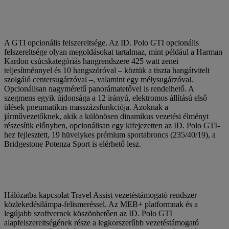
A GTI opcionális felszereltsége. Az ID. Polo GTI opcionális
felszereltsége olyan megoldásokat tartalmaz, mint például a Harman
Kardon csúcskategóriás hangrendszere 425 watt zenei
teljesítménnyel és 10 hangszóróval – köztük a tiszta hangátvitelt
szolgáló centersugárzóval –, valamint egy mélysugárzóval.
Opcionálisan nagyméretű panorámatetővel is rendelhető. A
szegmens egyik újdonsága a 12 irányú, elektromos állítású első
ülések pneumatikus masszázsfunkciója. Azoknak a
járművezetőknek, akik a különösen dinamikus vezetési élményt
részesítik előnyben, opcionálisan egy kifejezetten az ID. Polo GTI-
hez fejlesztett, 19 hüvelykes prémium sportabroncs (235/40/19), a
Bridgestone Potenza Sport is elérhető lesz.
Hálózatba kapcsolat Travel Assist vezetéstámogató rendszer
közlekedésilámpa-felismeréssel. Az MEB+ platformnak és a
legújabb szoftvernek köszönhetően az ID. Polo GTI
alapfelszereltségének része a legkorszerűbb vezetéstámogató