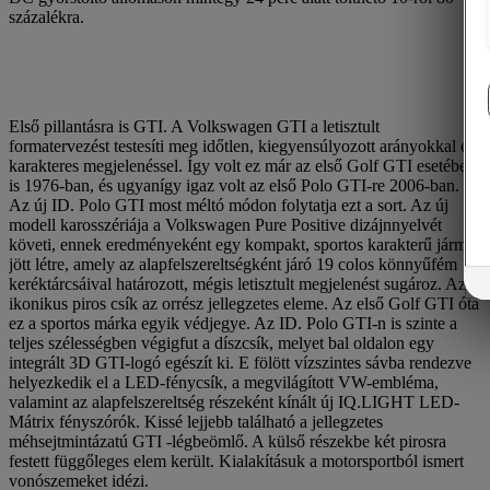
százalékra.
Első pillantásra is GTI. A Volkswagen GTI a letisztult
formatervezést testesíti meg időtlen, kiegyensúlyozott arányokkal és
karakteres megjelenéssel. Így volt ez már az első Golf GTI esetében
is 1976-ban, és ugyanígy igaz volt az első Polo GTI-re 2006-ban.
Az új ID. Polo GTI most méltó módon folytatja ezt a sort. Az új
modell karosszériája a Volkswagen Pure Positive dizájnnyelvét
követi, ennek eredményeként egy kompakt, sportos karakterű jármű
jött létre, amely az alapfelszereltségként járó 19 colos könnyűfém
keréktárcsáival határozott, mégis letisztult megjelenést sugároz. Az
ikonikus piros csík az orrész jellegzetes eleme. Az első Golf GTI óta
ez a sportos márka egyik védjegye. Az ID. Polo GTI-n is szinte a
teljes szélességben végigfut a díszcsík, melyet bal oldalon egy
integrált 3D GTI-logó egészít ki. E fölött vízszintes sávba rendezve
helyezkedik el a LED-fénycsík, a megvilágított VW-embléma,
valamint az alapfelszereltség részeként kínált új IQ.LIGHT LED-
Mátrix fényszórók. Kissé lejjebb található a jellegzetes
méhsejtmintázatú GTI -légbeömlő. A külső részekbe két pirosra
festett függőleges elem került. Kialakításuk a motorsportból ismert
vonószemeket idézi.