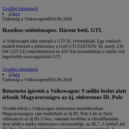
További információ
Újdonság a Volkswagentől
16.06.2026
Ikonikus születésnapos. Három betű. GTI.
A Volkswagen idén ünnepli a GTI 50. évfordulóját. Egy exkluzív
modell érkezett a jubileumra: a Golf GTI EDITION 50, amely 239
kW (325 LE) teljesítménnyel és 420 Nm nyomatékkal a valaha volt
legerősebb sorozatgyártású GTI.
További információ
Újdonság a Volkswagentől
03.06.2026
Betartotta ígéretét a Volkswagen: 9 millió forint alatt
érkezik Magyarországra az új, elektromos ID. Polo
Tovább bővül a Volkswagen elektromos modellkínálata
Magyarországon: már rendelhető az új ID. Polo Life és Style
változata és az új ID.3 Neo, valamint továbbra is ellenállhatatlan
áron hódít a márka elektromos csúcsmodellje, az ID.7. A belépő árú