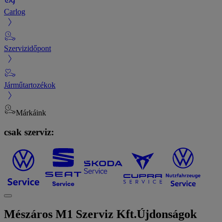
Carlog
Szervizidőpont
Járműtartozékok
Márkáink
csak szerviz:
Mészáros M1 Szerviz Kft.
Újdonságok