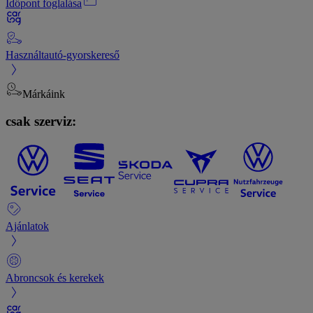
Időpont foglalása
Használtautó-gyorskereső
Márkáink
csak szerviz:
Ajánlatok
Abroncsok és kerekek