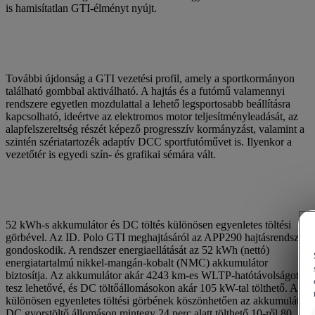
is hamisítatlan GTI-élményt nyújt.
További újdonság a GTI vezetési profil, amely a sportkormányon
található gombbal aktiválható. A hajtás és a futómű valamennyi
rendszere egyetlen mozdulattal a lehető legsportosabb beállításra
kapcsolható, ideértve az elektromos motor teljesítményleadását, az
alapfelszereltség részét képező progresszív kormányzást, valamint a
szintén szériatartozék adaptív DCC sportfutóművet is. Ilyenkor a
vezetőtér is egyedi szín- és grafikai sémára vált.
52 kWh-s akkumulátor és DC töltés különösen egyenletes töltési
görbével. Az ID. Polo GTI meghajtásáról az APP290 hajtásrendszer
gondoskodik. A rendszer energiaellátását az 52 kWh (nettó)
energiatartalmú nikkel-mangán-kobalt (NMC) akkumulátor
biztosítja. Az akkumulátor akár 4243 km-es WLTP-hatótávolságot
tesz lehetővé, és DC töltőállomásokon akár 105 kW-tal tölthető. A
különösen egyenletes töltési görbének köszönhetően az akkumulátor
DC gyorstöltő állomáson mintegy 24 perc alatt tölthető 10-ről 80