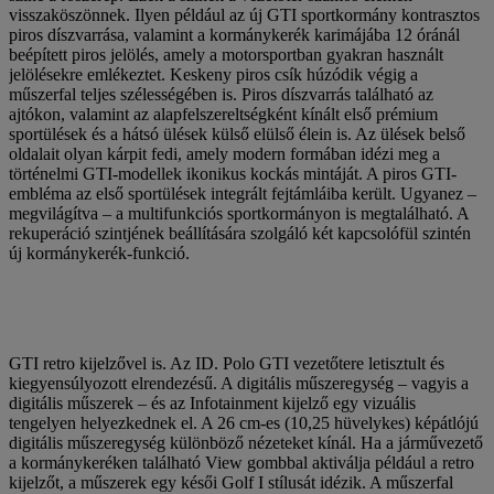
visszaköszönnek. Ilyen például az új GTI sportkormány kontrasztos
piros díszvarrása, valamint a kormánykerék karimájába 12 óránál
beépített piros jelölés, amely a motorsportban gyakran használt
jelölésekre emlékeztet. Keskeny piros csík húzódik végig a
műszerfal teljes szélességében is. Piros díszvarrás található az
ajtókon, valamint az alapfelszereltségként kínált első prémium
sportülések és a hátsó ülések külső elülső élein is. Az ülések belső
oldalait olyan kárpit fedi, amely modern formában idézi meg a
történelmi GTI-modellek ikonikus kockás mintáját. A piros GTI-
embléma az első sportülések integrált fejtámláiba került. Ugyanez –
megvilágítva – a multifunkciós sportkormányon is megtalálható. A
rekuperáció szintjének beállítására szolgáló két kapcsolófül szintén
új kormánykerék-funkció.
GTI retro kijelzővel is. Az ID. Polo GTI vezetőtere letisztult és
kiegyensúlyozott elrendezésű. A digitális műszeregység – vagyis a
digitális műszerek – és az Infotainment kijelző egy vizuális
tengelyen helyezkednek el. A 26 cm-es (10,25 hüvelykes) képátlójú
digitális műszeregység különböző nézeteket kínál. Ha a járművezető
a kormánykeréken található View gombbal aktiválja például a retro
kijelzőt, a műszerek egy késői Golf I stílusát idézik. A műszerfal