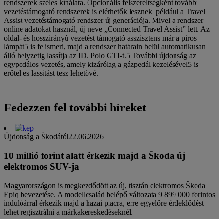
rendszerek széles kínálata. Opcionális felszereltségként további
vezetéstámogató rendszerek is elérhetők lesznek, például a Travel
Assist vezetéstámogató rendszer új generációja. Mivel a rendszer
online adatokat használ, új neve „Connected Travel Assist” lett. Az
oldal- és hosszirányú vezetést támogató asszisztens már a piros
lámpát5 is felismeri, majd a rendszer határain belül automatikusan
álló helyzetig lassítja az ID. Polo GTI-t.5 További újdonság az
egypedálos vezetés, amely kizárólag a gázpedál kezelésével5 is
erőteljes lassítást tesz lehetővé.
Fedezzen fel további híreket
Újdonság a Škodától
22.06.2026
10 millió forint alatt érkezik majd a Škoda új
elektromos SUV-ja
Magyarországon is megkezdődött az új, tisztán elektromos Škoda
Epiq bevezetése. A modellcsalád belépő változata 9 899 000 forintos
indulóárral érkezik majd a hazai piacra, erre egyelőre érdeklődést
lehet regisztrálni a márkakereskedéseknél.