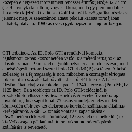
közepén elhelyezett infotainment rendszer érintőkijelzője 32,77 cm
(12,9 hüvelyk) képátlójú, vagyis akkora, mint egy prémium tablet.
Ha a retro kijelző aktív, itt is a Golf I stílusát idéző grafikai részletek
jelennek meg. A zeneszámok adatai például kazetta formájában
láthatók, utalva az 1980-as évek egyik népszerű hanghordozójára.
GTI térbajnok. Az ID. Polo GTI a rendkívül kompakt
hajtásmoduloknak köszönhetően valódi kis méretű térbajnok: az
utasok számára 19 mm-rel nagyobb belső tér áll rendelkezésre, mint
a belső égésű motorral szerelt Polo GTI4 (MQB) esetében. A belső
szélesség és a fejmagasság is nőtt, miközben a csomagtér térfogata
több mint 25 százalékkal bővült – 351-ről 441 literre. A hátsó
üléstámlákat lehajtva a rakodókapacitás 1240 literre nő (Polo MQB:
1125 liter). Ez a többlettér az ID. Polo GTI-t elődeinél is
sokoldalúbb felhasználást tesz lehetővé. A levehető vonóhorog
további rugalmasságot kínál: 75 kg-os vonófej-terhelés mellett
könnyedén elbír egy két elektromos kerékpár szállítására alkalmas
kerékpártartót. Akár 1,2 tonnás vontatási kapacitásának
köszönhetően (fékezett utánfutóval, 12 százalékos emelkedőn) ez a
kis Volkswagen például utánfutóra rakott motorkerékpárok
szállítására is bevethető.