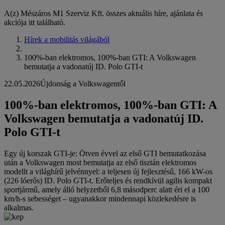
A(z) Mészáros M1 Szerviz Kft. összes aktuális híre, ajánlata és
akciója itt található.
Hírek a mobilitás világából
100%-ban elektromos, 100%-ban GTI: A Volkswagen
bemutatja a vadonatúj ID. Polo GTI-t
22.05.2026
Újdonság a Volkswagentől
100%-ban elektromos, 100%-ban GTI: A
Volkswagen bemutatja a vadonatúj ID.
Polo GTI-t
Egy új korszak GTI-je: Ötven évvel az első GTI bemutatkozása
után a Volkswagen most bemutatja az első tisztán elektromos
modellt a világhírű jelvénnyel: a teljesen új fejlesztésű, 166 kW-os
(226 lóerős) ID. Polo GTI-t. Erőteljes és rendkívül agilis kompakt
sportjármű, amely álló helyzetből 6,8 másodperc alatt éri el a 100
km/h-s sebességet – ugyanakkor mindennapi közlekedésre is
alkalmas.